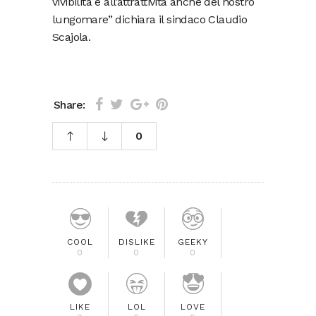
vivibilità e all’attrattività anche del nostro
lungomare” dichiara il sindaco Claudio
Scajola.
Share:
0
COOL
DISLIKE
GEEKY
0
0
0
LIKE
LOL
LOVE