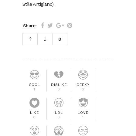
Stile Artigiano).
Share:
0
COOL
DISLIKE
GEEKY
1
0
0
LIKE
LOL
LOVE
0
0
1