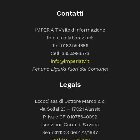
Contatti
IMPERIA TV sito d’informazione
Info e collaborazioni:
Tel. 0182.554886
Cell. 335.5993573
info@imperiatv.it
Per una Liguria fuori dal Comune!
Legals
Eccoci sas di Dottore Marco & c.
via Sollai 23 – 17021 Alassio
P. Iva e CF 01075640092
Iscrizione Cciaa di Savona
Rea n.111223 del 4/2/1997