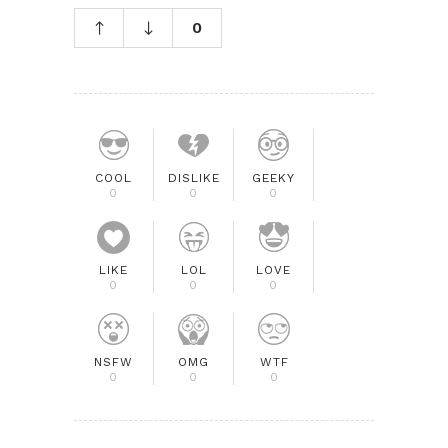
0
COOL
DISLIKE
GEEKY
0
0
0
LIKE
LOL
LOVE
0
0
0
NSFW
OMG
WTF
0
0
0