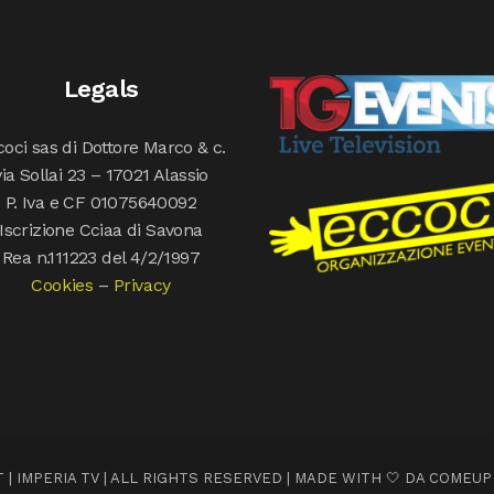
Legals
oci sas di Dottore Marco & c.
via Sollai 23 – 17021 Alassio
P. Iva e CF 01075640092
Iscrizione Cciaa di Savona
Rea n.111223 del 4/2/1997
Cookies
–
Privacy
 | IMPERIA TV | ALL RIGHTS RESERVED | MADE WITH 🤍 DA
COMEUP