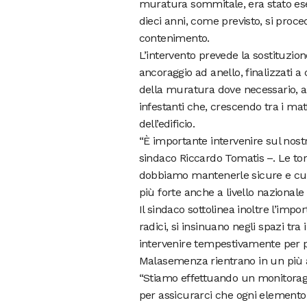
muratura sommitale, era stato esegui
dieci anni, come previsto, si proce
contenimento.
L’intervento prevede la sostituzion
ancoraggio ad anello, finalizzati a
della muratura dove necessario, al
infestanti che, crescendo tra i mat
dell’edificio.
“È importante intervenire sul nostr
sindaco Riccardo Tomatis –. Le torr
dobbiamo mantenerle sicure e cu
più forte anche a livello nazionale 
Il sindaco sottolinea inoltre l’imp
radici, si insinuano negli spazi tr
intervenire tempestivamente per pr
Malasemenza rientrano in un più 
“Stiamo effettuando un monitoragg
per assicurarci che ogni elemento 