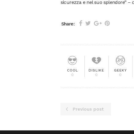
sicurezza e nel suo splendore” – c
Share:
COOL
DISLIKE
GEEKY
0
0
0
Previous post