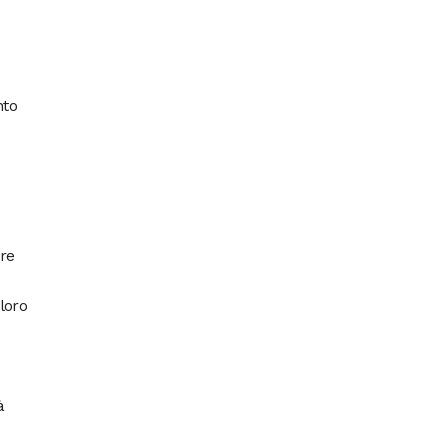
nto
re
loro
e
à