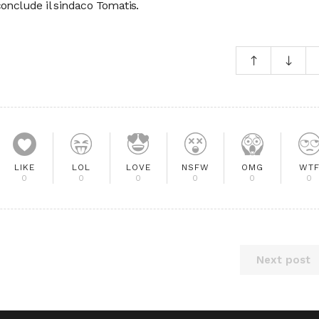
onclude il sindaco Tomatis.
LIKE
LOL
LOVE
NSFW
OMG
WT
0
0
0
0
0
0
Next post