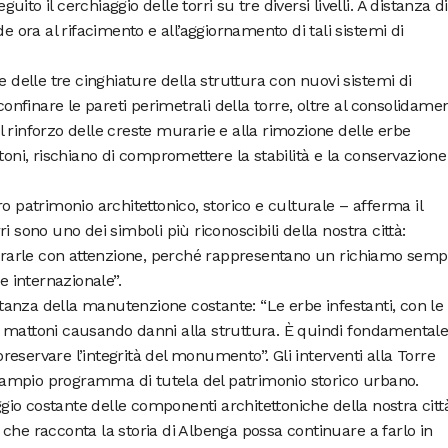
to il cerchiaggio delle torri su tre diversi livelli. A distanza di
de ora al rifacimento e all’aggiornamento di tali sistemi di
e delle tre cinghiature della struttura con nuovi sistemi di
 confinare le pareti perimetrali della torre, oltre al consolidame
 rinforzo delle creste murarie e alla rimozione delle erbe
toni, rischiano di compromettere la stabilità e la conservazione
o patrimonio architettonico, storico e culturale – afferma il
i sono uno dei simboli più riconoscibili della nostra città:
rarle con attenzione, perché rappresentano un richiamo semp
e internazionale”.
ortanza della manutenzione costante: “Le erbe infestanti, con le 
a i mattoni causando danni alla struttura. È quindi fondamental
eservare l’integrità del monumento”. Gli interventi alla Torre
ampio programma di tutela del patrimonio storico urbano.
io costante delle componenti architettoniche della nostra citt
che racconta la storia di Albenga possa continuare a farlo in