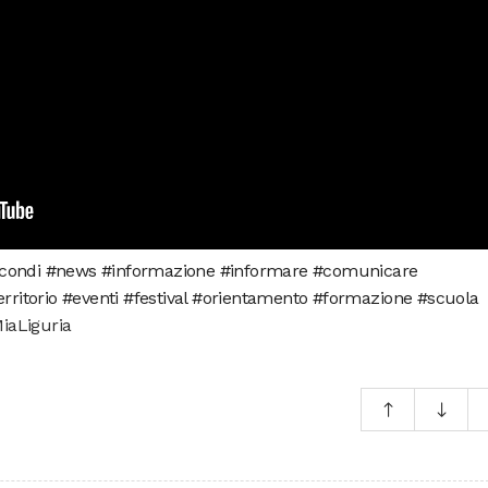
0 secondi #news #informazione #informare #comunicare
itorio #eventi #festival #orientamento #formazione #scuola
aLiguria