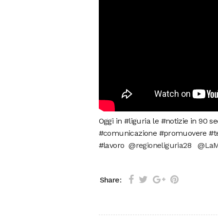
Oggi in #liguria le #notizie in 9
#comunicazione #promuovere #terr
#lavoro
@regioneliguria28
@LaMi
Share: