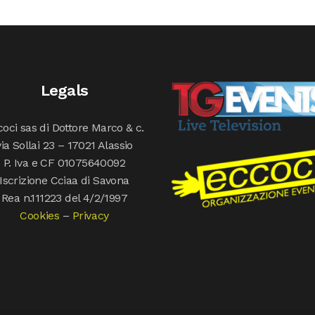
Legals
oci sas di Dottore Marco & c.
via Sollai 23 – 17021 Alassio
P. Iva e CF 01075640092
Iscrizione Cciaa di Savona
Rea n.111223 del 4/2/1997
Cookies
–
Privacy