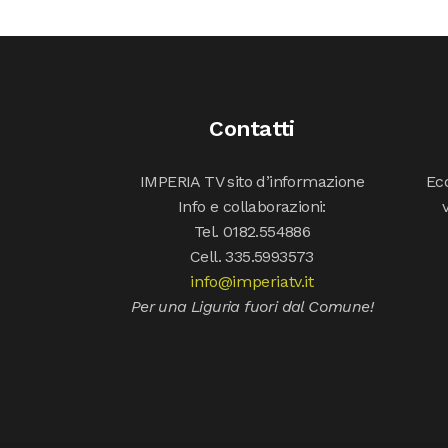
Contatti
IMPERIA TV sito d’informazione
Ecc
Info e collaborazioni:
Tel. 0182.554886
Cell. 335.5993573
info@imperiatv.it
Per una Liguria fuori dal Comune!