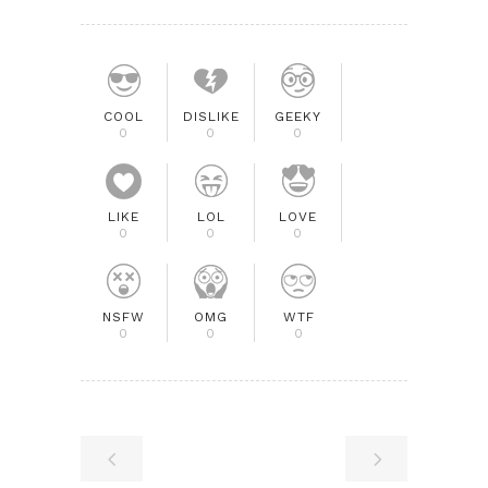
COOL
DISLIKE
GEEKY
0
0
0
LIKE
LOL
LOVE
0
0
0
NSFW
OMG
WTF
0
0
0