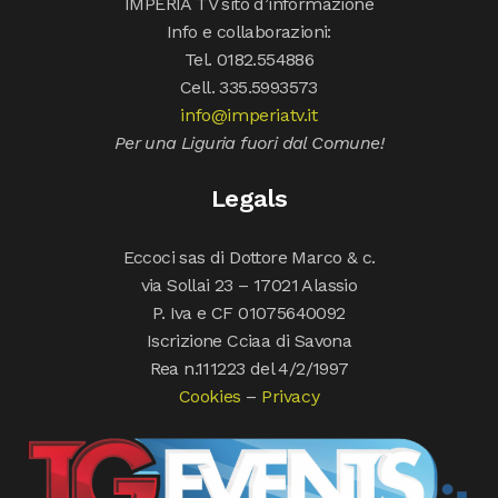
IMPERIA TV sito d’informazione
Info e collaborazioni:
Tel. 0182.554886
Cell. 335.5993573
info@imperiatv.it
Per una Liguria fuori dal Comune!
Legals
Eccoci sas di Dottore Marco & c.
via Sollai 23 – 17021 Alassio
P. Iva e CF 01075640092
Iscrizione Cciaa di Savona
Rea n.111223 del 4/2/1997
Cookies
–
Privacy