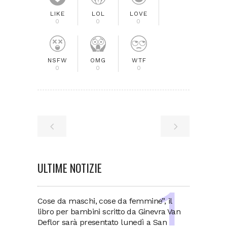
LIKE
LOL
LOVE
0
0
0
NSFW
OMG
WTF
0
0
0
ULTIME NOTIZIE
Cose da maschi, cose da femmine”, il
libro per bambini scritto da Ginevra Van
Deflor sarà presentato lunedì a San