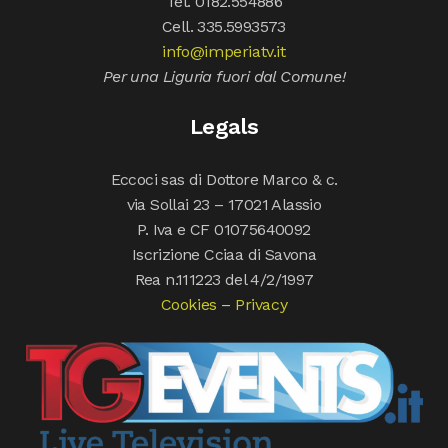
Tel. 0182.554886
Cell. 335.5993573
info@imperiatv.it
Per una Liguria fuori dal Comune!
Legals
Eccoci sas di Dottore Marco & c.
via Sollai 23 – 17021 Alassio
P. Iva e CF 01075640092
Iscrizione Cciaa di Savona
Rea n.111223 del 4/2/1997
Cookies
–
Privacy