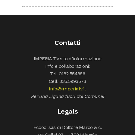
Contatti
IMPERIA TV sito d’informazione
Info e collaborazioni:
Tel. 0182.554886
Cell. 335.5993573
info@imperiatv.it
Per una Liguria fuori dal Comune!
Legals
Eccoci sas di Dottore Marco & c.
via Sollai 23 – 17021 Alassio