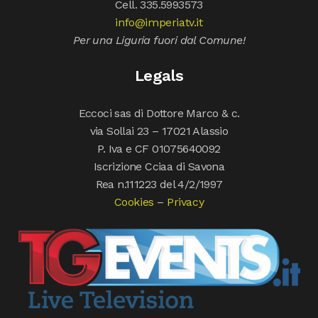
Cell. 335.5993573
info@imperiatv.it
Per una Liguria fuori dal Comune!
Legals
Eccoci sas di Dottore Marco & c.
via Sollai 23 – 17021 Alassio
P. Iva e CF 01075640092
Iscrizione Cciaa di Savona
Rea n.111223 del 4/2/1997
Cookies
–
Privacy