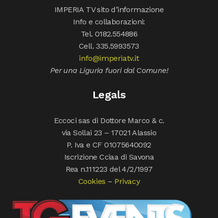
IMPERIA TV sito d’informazione
Info e collaborazioni:
Tel. 0182.554886
Cell. 335.5993573
info@imperiatv.it
Per una Liguria fuori dal Comune!
Legals
Eccoci sas di Dottore Marco & c.
via Sollai 23 – 17021 Alassio
P. Iva e CF 01075640092
Iscrizione Cciaa di Savona
Rea n.111223 del 4/2/1997
Cookies
–
Privacy