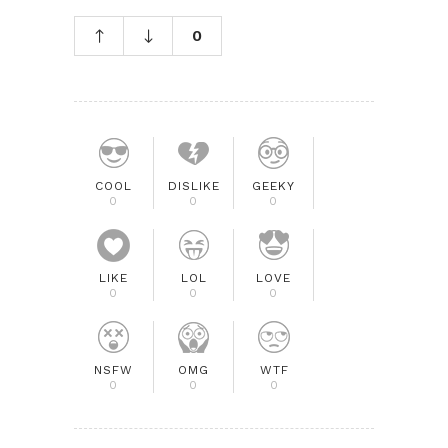
0
COOL
DISLIKE
GEEKY
0
0
0
LIKE
LOL
LOVE
0
0
0
NSFW
OMG
WTF
0
0
0