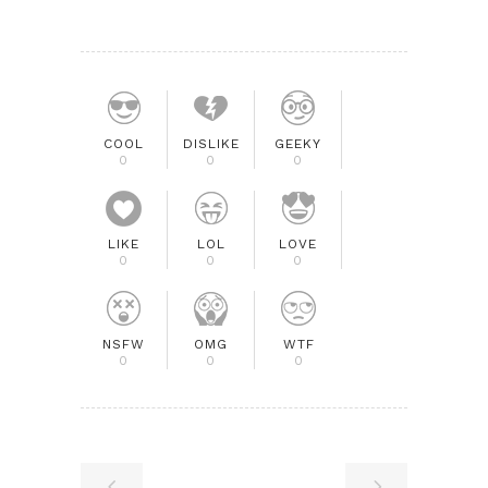
COOL
DISLIKE
GEEKY
0
0
0
LIKE
LOL
LOVE
0
0
0
NSFW
OMG
WTF
0
0
0