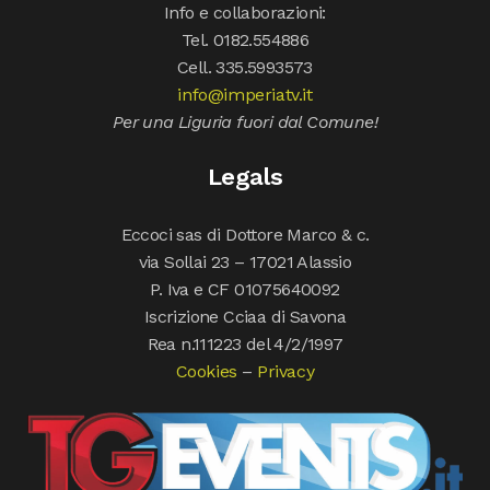
Info e collaborazioni:
Tel. 0182.554886
Cell. 335.5993573
info@imperiatv.it
Per una Liguria fuori dal Comune!
Legals
Eccoci sas di Dottore Marco & c.
via Sollai 23 – 17021 Alassio
P. Iva e CF 01075640092
Iscrizione Cciaa di Savona
Rea n.111223 del 4/2/1997
Cookies
–
Privacy