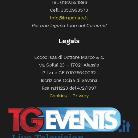
Tel. 0182.554886
Cell. 335.5993573
info@imperiatv.it
Per una Liguria fuori dal Comune!
Legals
Eccoci sas di Dottore Marco & c.
via Sollai 23 – 17021 Alassio
P. Iva e CF 01075640092
Iscrizione Cciaa di Savona
Rea n.111223 del 4/2/1997
Cookies
–
Privacy