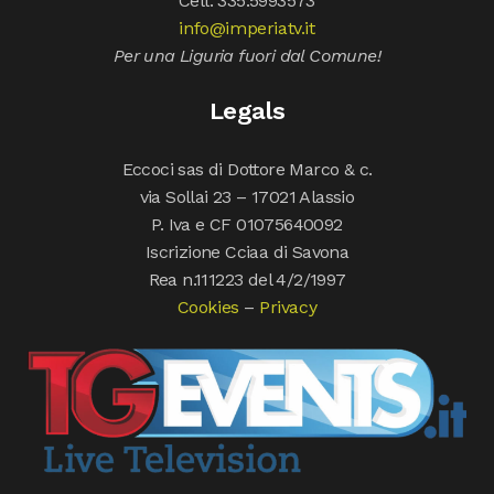
Cell. 335.5993573
info@imperiatv.it
Per una Liguria fuori dal Comune!
Legals
Eccoci sas di Dottore Marco & c.
via Sollai 23 – 17021 Alassio
P. Iva e CF 01075640092
Iscrizione Cciaa di Savona
Rea n.111223 del 4/2/1997
Cookies
–
Privacy