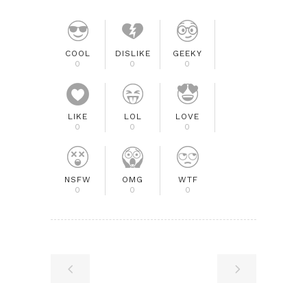
COOL
DISLIKE
GEEKY
0
0
0
LIKE
LOL
LOVE
0
0
0
NSFW
OMG
WTF
0
0
0