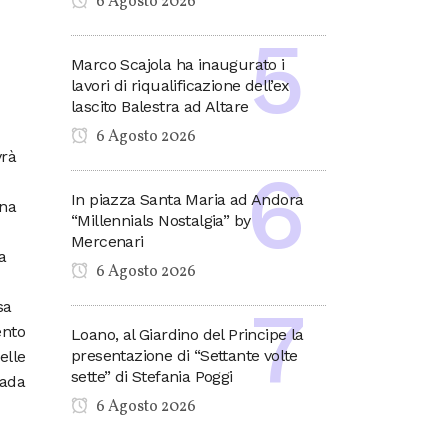
6 Agosto 2026
Marco Scajola ha inaugurato i
lavori di riqualificazione dell’ex
lascito Balestra ad Altare
6 Agosto 2026
vrà
In piazza Santa Maria ad Andora
una
“Millennials Nostalgia” by
Mercenari
a
6 Agosto 2026
sa
ento
Loano, al Giardino del Principe la
presentazione di “Settante volte
elle
sette” di Stefania Poggi
rada
6 Agosto 2026