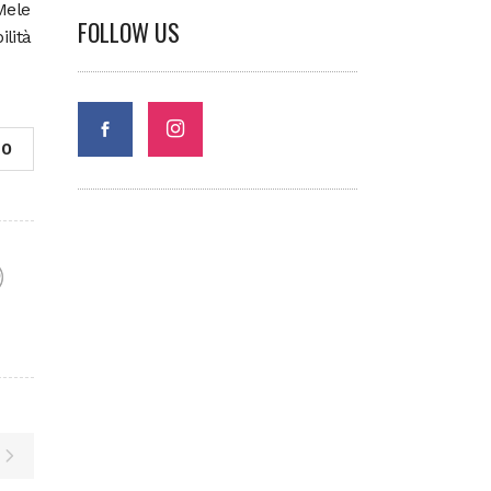
Mele
FOLLOW US
ilità
0
F