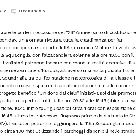
one
0 comments
pre le porte in occasione del “28° Anniversario di costituzione
pen day, un giornata rivolta a tutta la cittadinanza per far
fico in cui opera a supporto dell’Aeronautica Militare. L’evento a
lla Squadriglia, con l’alzabandiera solenne alle ore 10.00 con il
. I visitatori potranno toccare con mano la realtà operativa di 
amente avanzate d’Europa, attraverso una visita guidata tra le
 Squadriglia tra cui l’ex stazione meteorologica di 1a Classe e l
 informativi e spazi dedicati all’orientamento e alle carriere
 progetto benefico “Un dono dal cielo” iniziativa solidale promos
gratuito e aperto a tutti, dalle ore 09:30 alle 16:45 (chiusura ev
zione. 10.45 inizio tour guidati (di circa 1 ora) con esposizione d
. 16.45 ultimo tour Accesso: l’ingresso principale è situato in St
V). I visitatori potranno raggiungere la 115a Squadriglia a piedi
io circa 100 mt.) utilizzando i parcheggi disponibili nelle strade