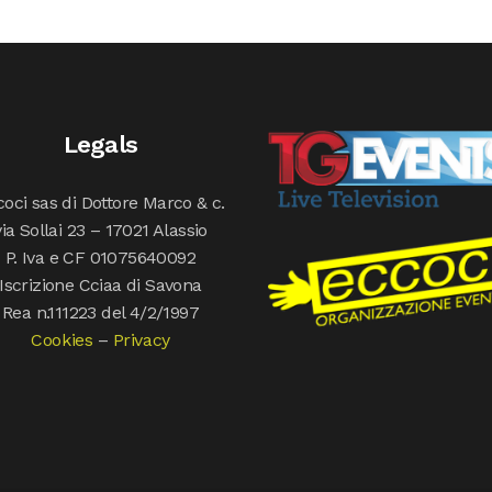
Legals
oci sas di Dottore Marco & c.
via Sollai 23 – 17021 Alassio
P. Iva e CF 01075640092
Iscrizione Cciaa di Savona
Rea n.111223 del 4/2/1997
Cookies
–
Privacy