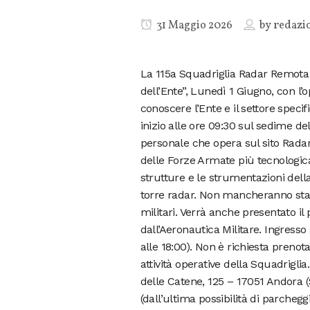
31 Maggio 2026
by
redazi
La 115a Squadriglia Radar Remota a
dell’Ente”, Lunedì 1 Giugno, con l’o
conoscere l’Ente e il settore speci
inizio alle ore 09:30 sul sedime de
personale che opera sul sito Radar
delle Forze Armate più tecnologic
strutture e le strumentazioni della
torre radar. Non mancheranno stand
militari. Verrà anche presentato il
dall’Aeronautica Militare. Ingresso 
alle 18:00). Non è richiesta prenota
attività operative della Squadriglia
delle Catene, 125 – 17051 Andora (S
(dall’ultima possibilità di parchegg