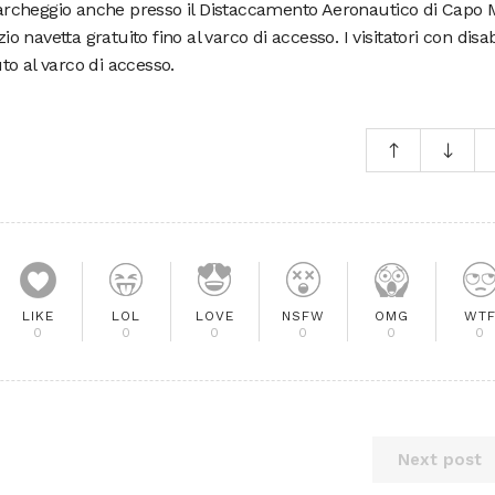
 parcheggio anche presso il Distaccamento Aeronautico di Capo 
io navetta gratuito fino al varco di accesso. I visitatori con disab
o al varco di accesso.
LIKE
LOL
LOVE
NSFW
OMG
WT
0
0
0
0
0
0
Next post