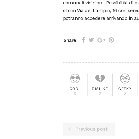
comunali viciniore. Possibilità di
sito in Via del Lampin, 16 con serviz
potranno accedere arrivando in aut
Share:
COOL
DISLIKE
GEEKY
0
0
0
Previous post