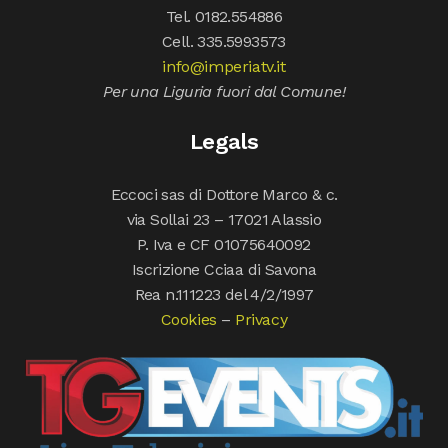
Tel. 0182.554886
Cell. 335.5993573
info@imperiatv.it
Per una Liguria fuori dal Comune!
Legals
Eccoci sas di Dottore Marco & c.
via Sollai 23 – 17021 Alassio
P. Iva e CF 01075640092
Iscrizione Cciaa di Savona
Rea n.111223 del 4/2/1997
Cookies
–
Privacy