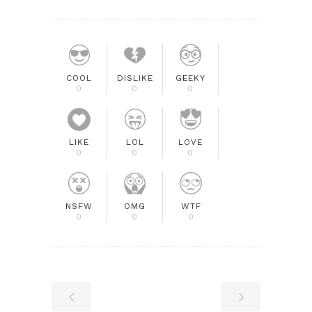
COOL
DISLIKE
GEEKY
0
0
0
LIKE
LOL
LOVE
0
0
0
NSFW
OMG
WTF
0
0
0