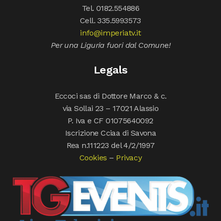
Tel. 0182.554886
Cell. 335.5993573
info@imperiatv.it
Per una Liguria fuori dal Comune!
Legals
Eccoci sas di Dottore Marco & c.
via Sollai 23 – 17021 Alassio
P. Iva e CF 01075640092
Iscrizione Cciaa di Savona
Rea n.111223 del 4/2/1997
Cookies
–
Privacy