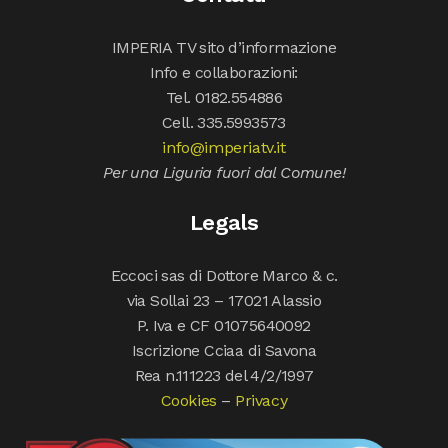
IMPERIA TV sito d’informazione
Info e collaborazioni:
Tel. 0182.554886
Cell. 335.5993573
info@imperiatv.it
Per una Liguria fuori dal Comune!
Legals
Eccoci sas di Dottore Marco & c.
via Sollai 23 – 17021 Alassio
P. Iva e CF 01075640092
Iscrizione Cciaa di Savona
Rea n.111223 del 4/2/1997
Cookies
–
Privacy