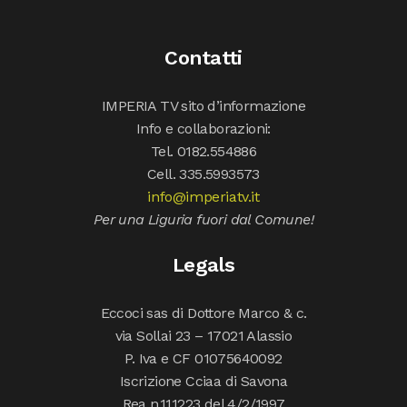
Contatti
IMPERIA TV sito d’informazione
Info e collaborazioni:
Tel. 0182.554886
Cell. 335.5993573
info@imperiatv.it
Per una Liguria fuori dal Comune!
Legals
Eccoci sas di Dottore Marco & c.
via Sollai 23 – 17021 Alassio
P. Iva e CF 01075640092
Iscrizione Cciaa di Savona
Rea n.111223 del 4/2/1997