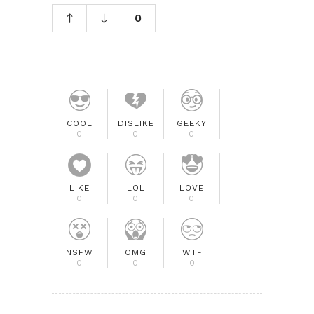
0
COOL
DISLIKE
GEEKY
0
0
0
LIKE
LOL
LOVE
0
0
0
NSFW
OMG
WTF
0
0
0