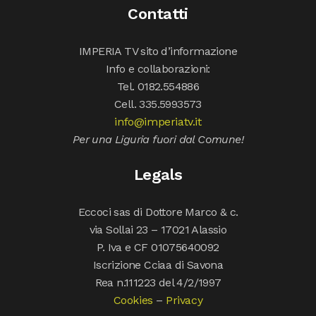
Contatti
IMPERIA TV sito d’informazione
Info e collaborazioni:
Tel. 0182.554886
Cell. 335.5993573
info@imperiatv.it
Per una Liguria fuori dal Comune!
Legals
Eccoci sas di Dottore Marco & c.
via Sollai 23 – 17021 Alassio
P. Iva e CF 01075640092
Iscrizione Cciaa di Savona
Rea n.111223 del 4/2/1997
Cookies
–
Privacy