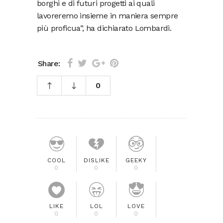
borghi e di futuri progetti ai quali
lavoreremo insieme in maniera sempre
più proficua”, ha dichiarato Lombardi.
Share:
0
COOL
DISLIKE
GEEKY
0
0
0
LIKE
LOL
LOVE
0
0
0