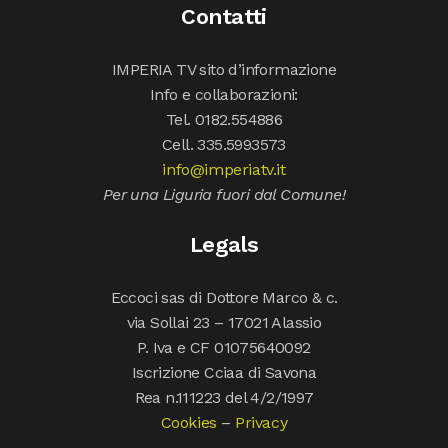
Contatti
IMPERIA TV sito d’informazione
Info e collaborazioni:
Tel. 0182.554886
Cell. 335.5993573
info@imperiatv.it
Per una Liguria fuori dal Comune!
Legals
Eccoci sas di Dottore Marco & c.
via Sollai 23 – 17021 Alassio
P. Iva e CF 01075640092
Iscrizione Cciaa di Savona
Rea n.111223 del 4/2/1997
Cookies
–
Privacy