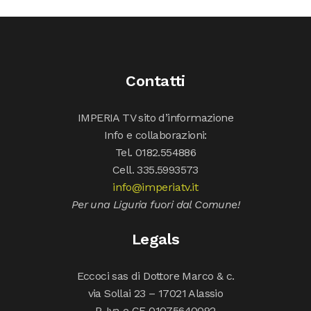
Contatti
IMPERIA TV sito d’informazione
Info e collaborazioni:
Tel. 0182.554886
Cell. 335.5993573
info@imperiatv.it
Per una Liguria fuori dal Comune!
Legals
Eccoci sas di Dottore Marco & c.
via Sollai 23 – 17021 Alassio
P. Iva e CF 01075640092