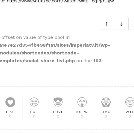
grale: https://www.youtube.com/watch?v=tETbqPgrGgw
 offset on value of type bool in
1e7e27d354fb498f1a1/sites/imperiatv.it/wp-
/modules/shortcodes/shortcode-
emplates/social-share-list.php
on line
103
LIKE
LOL
LOVE
NSFW
OMG
WT
0
0
0
0
0
0