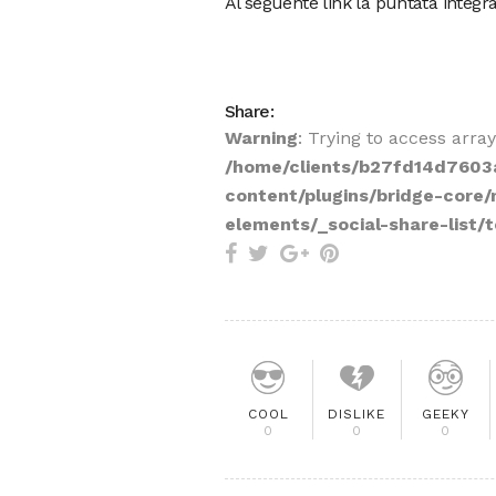
Al seguente link la puntata inte
Share:
Warning
: Trying to access array
/home/clients/b27fd14d7603a
content/plugins/bridge-core
elements/_social-share-list/t
COOL
DISLIKE
GEEKY
0
0
0