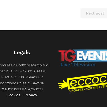
Next post
Legals
oci sas di Dottore Marco & c.
via Sollai 23 – 17021 Alassio
P. Iva e CF 01075640092
Iscrizione Cciaa di Savona
Rea n.111223 del 4/2/1997
Cookies
–
Privacy