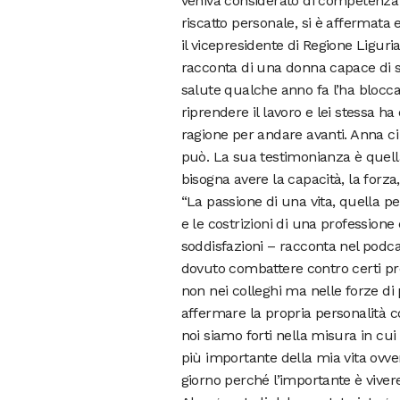
veniva considerato di competenza 
riscatto personale, si è affermata
il vicepresidente di Regione Ligur
racconta di una donna capace di s
salute qualche anno fa l’ha bloccat
riprendere il lavoro e lei stessa h
ragione per andare avanti. Anna ci
può. La sua testimonianza è quell
bisogna avere la capacità, la forza,
“La passione di una vita, quella pe
e le costrizioni di una profession
soddisfazioni – racconta nel podc
dovuto combattere contro certi pr
non nei colleghi ma nelle forze di 
affermare la propria personalità c
noi siamo forti nella misura in cui
più importante della mia vita ovver
giorno perché l’importante è viver