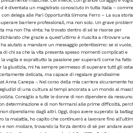
prettamente maschile. Lei invece, con grande coraggio e voglia
 ed è diventata un magistrato conosciuto in tutta Italia – comm
ia con delega alle Pari Opportunità Simona Ferro – La sua storia
uperare barriere professionali, ma non solo. Un grave problem
a ma non l’ha vinta: ha trovato dentro di sé le risorse per
a dichiarato che grazie a quest’ultimo è riuscita a ritrovare una
 ha aiutato a mandare un messaggio potentissimo: se si vuole, 
a di chi sa che la vita presenta spesso momenti complicati e
 la voglia e soprattutto la passione per superarli come ha fatto l
r la giustizia, mi ha sempre permesso di superare tutti gli osta
e certamente delicata, ma capace di regalare grandissime
ast Anna Canepa -. Nel corso della mia carriera sicuramente h
egiudizi di una cultura ai tempi ancorata a un mondo al masch
polizia. Consiglio a tutte le donne di non dipendere da nessuno,
on determinazione e di non fermarsi alle prime difficoltà, perc
 non dipendiamo dagli altri. Oggi, dopo avere superato la battag
o la malattia, ho capito che continuerò a lavorare fino all’ulti
e e non mollare, trovando la forza dentro di sé per andare avant