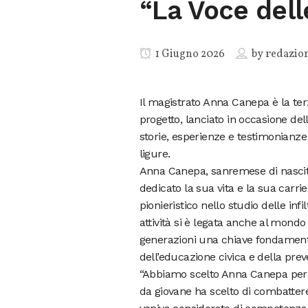
“La Voce dell
1 Giugno 2026
by
redazio
Il magistrato Anna Canepa è la terz
progetto, lanciato in occasione de
storie, esperienze e testimonianze
ligure.
Anna Canepa, sanremese di nascita
dedicato la sua vita e la sua carri
pionieristico nello studio delle infi
attività si è legata anche al mondo 
generazioni una chiave fondamenta
dell’educazione civica e della preve
“Abbiamo scelto Anna Canepa perc
da giovane ha scelto di combattere