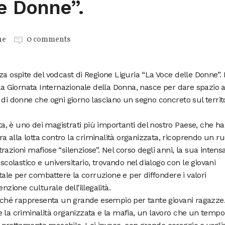
e Donne”.
ne
0 comments
a ospite del vodcast di Regione Liguria “La Voce delle Donne”. I
lla Giornata Internazionale della Donna, nasce per dare spazio 
 di donne che ogni giorno lasciano un segno concreto sul territ
, è uno dei magistrati più importanti del nostro Paese, che ha
era alla lotta contro la criminalità organizzata, ricoprendo un ru
ltrazioni mafiose “silenziose”. Nel corso degli anni, la sua intens
scolastico e universitario, trovando nel dialogo con le giovani
le per combattere la corruzione e per diffondere i valori
nzione culturale dell’illegalità.
hé rappresenta un grande esempio per tante giovani ragazze.
 la criminalità organizzata e la mafia, un lavoro che un tempo