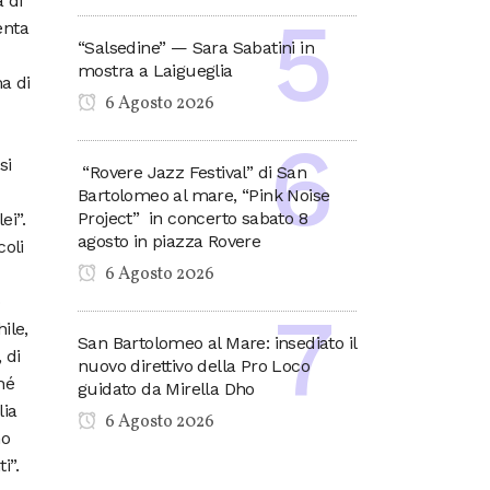
 di
enta
“Salsedine” — Sara Sabatini in
mostra a Laigueglia
a di
6 Agosto 2026
si
“Rovere Jazz Festival” di San
Bartolomeo al mare, “Pink Noise
Project” in concerto sabato 8
ei”.
agosto in piazza Rovere
coli
6 Agosto 2026
o
ile,
San Bartolomeo al Mare: insediato il
 di
nuovo direttivo della Pro Loco
hé
guidato da Mirella Dho
lia
6 Agosto 2026
mo
i”.